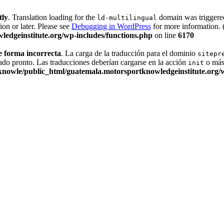
tly
. Translation loading for the
domain was triggered 
ld-multilingual
ion or later. Please see
Debugging in WordPress
for more information. 
edgeinstitute.org/wp-includes/functions.php
on line
6170
e forma incorrecta
. La carga de la traducción para el dominio
sitepr
ado pronto. Las traducciones deberían cargarse en la acción
o más 
init
nowle/public_html/guatemala.motorsportknowledgeinstitute.org/w